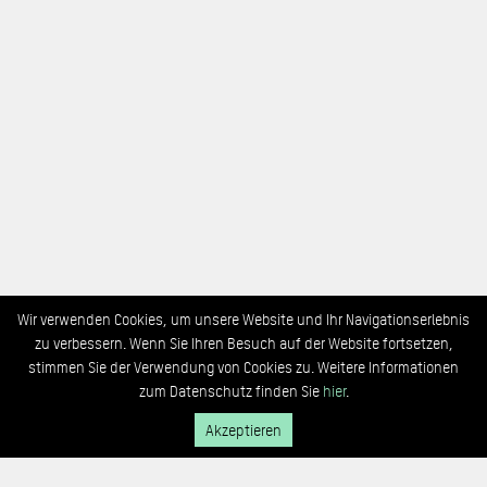
Wir verwenden Cookies, um unsere Website und Ihr Navigationserlebnis
zu verbessern. Wenn Sie Ihren Besuch auf der Website fortsetzen,
stimmen Sie der Verwendung von Cookies zu. Weitere Informationen
zum Datenschutz finden Sie
hier
.
Akzeptieren