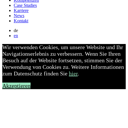
Kompetenzen
Case Studies
Karriere
News
Kontakt
de
en
Wir verwenden Cookies, um unsere Website und Ihr
Navigationserlebnis zu verbessern. Wenn Sie Ihren
Besuch auf der Website fortsetzen, stimmen Sie der
Verwendung von Cookies zu. Weitere Informationen
zum Datenschutz finden Sie
hier
.
Akzeptieren