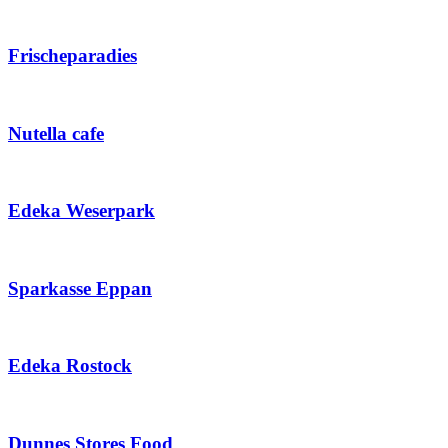
Frischeparadies
Nutella cafe
Edeka Weserpark
Sparkasse Eppan
Edeka Rostock
Dunnes Stores Food